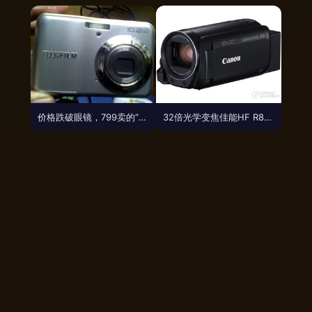
价格跌破眼镜，799卖的“宝藏相机”自用三个月想亏出手，买了八辈子用两回的照片日常拍了就算动
32倍光学变焦佳能HF R806 仅1770元开启高清记录时代